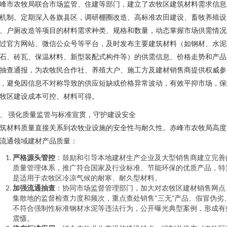
峰市农牧局联合市场监管、住建等部门，建立了农牧区建筑材料需求信息
机制。定期深入各旗县区，调研棚圈改造、高标准农田建设、畜牧养殖设
、户厕改造等项目的材料需求种类、规格和数量，动态掌握市场供需情况
过官方网站、微信公众号等平台，及时发布主要建筑材料（如钢材、水泥
石、砖瓦、保温材料、新型装配式构件等）的供需信息、价格走势和产品
抽查通报，为农牧民合作社、养殖大户、施工方及建材销售商提供权威参
，避免因信息不对称导致的供应短缺或价格异常波动，有效平抑市场，保
牧区建设成本可控、材料可得。
、 强化质量监管与标准宣贯，守护建设安全
筑材料质量直接关系到农牧业设施的安全性与耐久性。赤峰市农牧局高度
流通领域建材产品质量：
严格源头管控
：鼓励和引导本地建材生产企业及大型销售商建立完善
质量管理体系，推广符合国家及行业标准、节能环保的优质产品，特
是适用于农牧区冷凉气候的耐寒、耐久型材料。
加强流通抽查
：协同市场监督管理部门，加大对农牧区建材销售网点
集散地的监督检查力度和频次，重点查处销售“三无”产品、假冒伪劣
不符合强制性标准钢材水泥等违法行为，公开曝光典型案例，形成有
震慑。