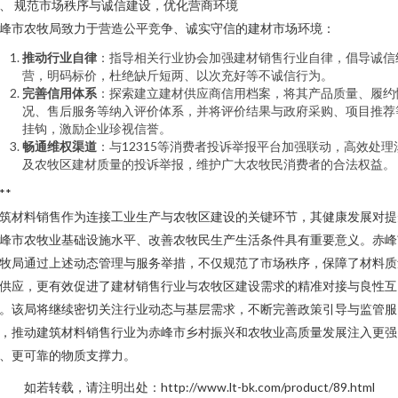
、 规范市场秩序与诚信建设，优化营商环境
峰市农牧局致力于营造公平竞争、诚实守信的建材市场环境：
推动行业自律
：指导相关行业协会加强建材销售行业自律，倡导诚信
营，明码标价，杜绝缺斤短两、以次充好等不诚信行为。
完善信用体系
：探索建立建材供应商信用档案，将其产品质量、履约
况、售后服务等纳入评价体系，并将评价结果与政府采购、项目推荐
挂钩，激励企业珍视信誉。
畅通维权渠道
：与12315等消费者投诉举报平台加强联动，高效处理
及农牧区建材质量的投诉举报，维护广大农牧民消费者的合法权益。
**
筑材料销售作为连接工业生产与农牧区建设的关键环节，其健康发展对提
峰市农牧业基础设施水平、改善农牧民生产生活条件具有重要意义。赤峰
牧局通过上述动态管理与服务举措，不仅规范了市场秩序，保障了材料质
供应，更有效促进了建材销售行业与农牧区建设需求的精准对接与良性互
。该局将继续密切关注行业动态与基层需求，不断完善政策引导与监管服
，推动建筑材料销售行业为赤峰市乡村振兴和农牧业高质量发展注入更强
、更可靠的物质支撑力。
如若转载，请注明出处：http://www.lt-bk.com/product/89.html