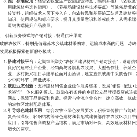
推广标准应用
：结合农牧业生产设施建设特点，编制并推广《农牧区
用建筑材料选购指南》、《养殖场建设材料技术要点》等通俗易懂的
传资料，组织技术人员下乡入户，向农牧民和基层施工队普及建材鉴
知识、使用规范和标准要求，提升其质量意识和维权能力，从需求端
逼销售端提升产品质量。
、 创新服务模式与产销对接，畅通供应渠道
破解农牧区，特别是偏远苏木乡镇建材采购难、运输成本高的问题，赤峰
牧局积极探索创新服务模式：
搭建对接平台
：定期组织举办“农牧区建设材料产销对接会”，邀请信
良好的建材生产企业、经销商与各旗县农牧局、大型合作社、养殖企
业、乡村振兴项目承建单位面对面洽谈，建立直供或集中采购合作，
少中间环节，降低成本。
鼓励业态创新
：支持建材销售企业延伸服务链条，发展“销售+配送+
术咨询”一体化服务模式。鼓励在有条件的乡镇设立品牌授权店或连
网点，保障正品供应和售后。探索与物流企业合作，建立高效、低成
的农牧区建材配送体系。
引导绿色建材应用
：结合农牧业绿色发展要求，积极宣传推广节能砖
复合保温板、轻钢结构等绿色建材和装配式建筑部件在农牧区项目中
应用，引导销售商调整产品结构，满足市场对环保、高效建设材料日
增长的需求。